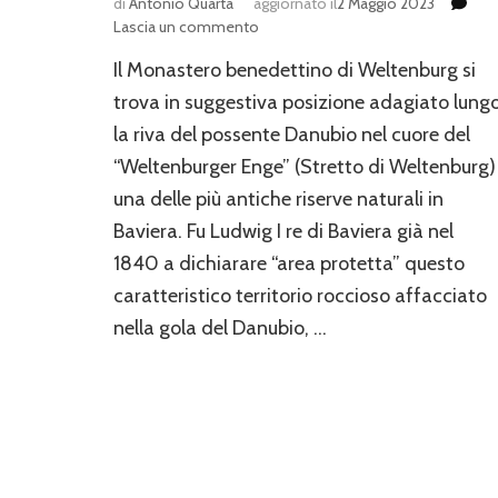
di
Antonio Quarta
aggiornato il
2 Maggio 2023
su
Lascia un commento
Il
Il Monastero benedettino di Weltenburg si
Monastero
di
trova in suggestiva posizione adagiato lung
Weltenburg
la riva del possente Danubio nel cuore del
“Weltenburger Enge” (Stretto di Weltenburg)
una delle più antiche riserve naturali in
Baviera. Fu Ludwig I re di Baviera già nel
1840 a dichiarare “area protetta” questo
caratteristico territorio roccioso affacciato
nella gola del Danubio, …