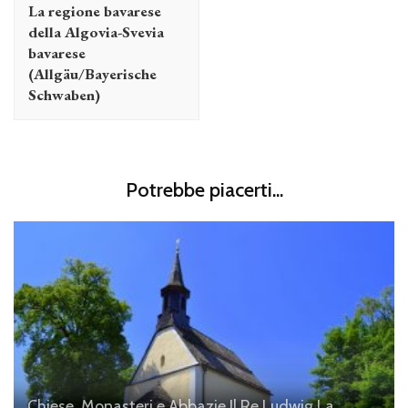
articolo
La regione bavarese
della Algovia-Svevia
bavarese
(Allgäu/Bayerische
Schwaben)
Potrebbe piacerti...
Chiese, Monasteri e Abbazie
Il Re Ludwig
La