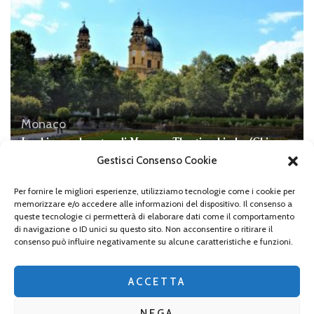
Monaco
Le chiese nel centro di Monaco, Theatinerkirche (Chiesa
dei Teatini)
Gestisci Consenso Cookie
Per fornire le migliori esperienze, utilizziamo tecnologie come i cookie per
memorizzare e/o accedere alle informazioni del dispositivo. Il consenso a
queste tecnologie ci permetterà di elaborare dati come il comportamento
di navigazione o ID unici su questo sito. Non acconsentire o ritirare il
Lascia un commento
consenso può influire negativamente su alcune caratteristiche e funzioni.
Devi essere
connesso
per inviare un commento.
ACCETTA
NEGA