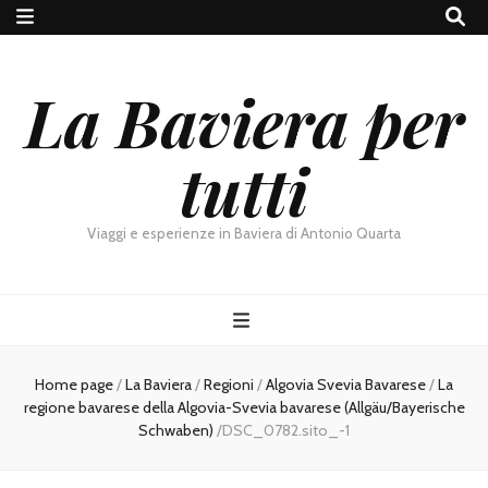
La Baviera per
tutti
Viaggi e esperienze in Baviera di Antonio Quarta
Home page
/
La Baviera
/
Regioni
/
Algovia Svevia Bavarese
/
La
regione bavarese della Algovia-Svevia bavarese (Allgäu/Bayerische
Schwaben)
/
DSC_0782.sito_-1