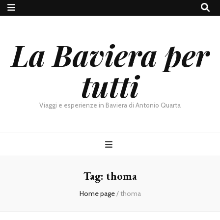
La Baviera per
tutti
Viaggi e esperienze in Baviera di Antonio Quarta
Tag:
thoma
Home page
/
thoma