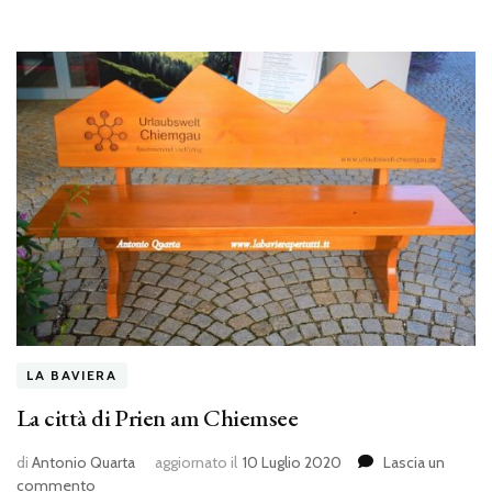
LA BAVIERA
La città di Prien am Chiemsee
di
Antonio Quarta
aggiornato il
10 Luglio 2020
Lascia un
su
commento