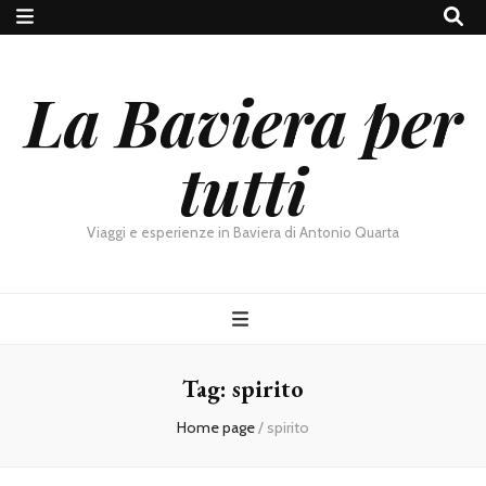
La Baviera per
tutti
Viaggi e esperienze in Baviera di Antonio Quarta
Tag:
spirito
Home page
/
spirito