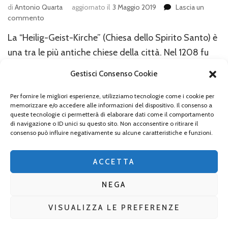
di
Antonio Quarta
aggiornato il
3 Maggio 2019
Lascia un
su
commento
Le
La “Heilig-Geist-Kirche” (Chiesa dello Spirito Santo) è
chiese
nel
una tra le più antiche chiese della città. Nel 1208 fu
centro
costruito l’Ospedale unitamente alla chiesa
di
Gestisci Consenso Cookie
dell’Ospedale dal Duca Ludovico I. Dopo l’incendio
Monaco,
Heilig-
della città del 1327 fu completata nelle forme gotiche
Per fornire le migliori esperienze, utilizziamo tecnologie come i cookie per
Geist-
memorizzare e/o accedere alle informazioni del dispositivo. Il consenso a
nel 1392 e successivamente nel XVIII secolo fu
Kirche
queste tecnologie ci permetterà di elaborare dati come il comportamento
di navigazione o ID unici su questo sito. Non acconsentire o ritirare il
rimaneggiata nelle forme barocche dai fratelli Asam.
consenso può influire negativamente su alcune caratteristiche e funzioni.
Dopo il …
ACCETTA
NEGA
VISUALIZZA LE PREFERENZE
2026 Copyright
La Baviera per tutti
.
Blossom Mommy Blog |