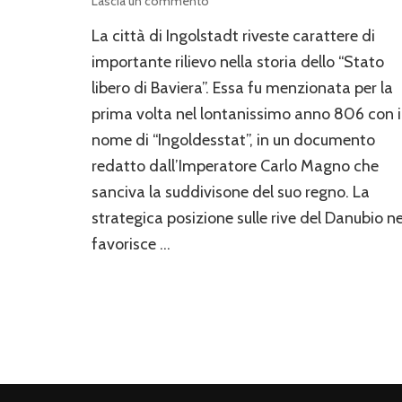
su
Lascia un commento
La
La città di Ingolstadt riveste carattere di
città
di
importante rilievo nella storia dello “Stato
Ingolstadt
libero di Baviera”. Essa fu menzionata per la
prima volta nel lontanissimo anno 806 con i
nome di “Ingoldesstat”, in un documento
redatto dall’Imperatore Carlo Magno che
sanciva la suddivisone del suo regno. La
strategica posizione sulle rive del Danubio n
favorisce …