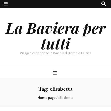
La Baviera per
tutti
Viaggi e esperienze in Baviera di Antonio Quarta
Tag:
elisabetta
Home page
/
elisabetta