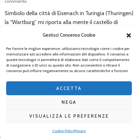
su
commento
La
Simbolo della città di Eisenach in Turingia (Thuringen)
Wartburg
la “Wartburg” mi riporta alla mente il castello di
Neuschwanstein e al viaggio che compì il suo
Gestisci Consenso Cookie
committente Ludwig II Re di Baviera. L’antico
“Schloss” di epoca medievale inserito quale
Per fornire le migliori esperienze, utilizziamo tecnologie come i cookie per
memorizzare e/o accedere alle informazioni del dispositivo. Il consenso a
patrimonio dell’Umanità dall’Unesco nel dicembre
queste tecnologie ci permetterà di elaborare dati come il comportamento
di navigazione o ID unici su questo sito. Non acconsentire o ritirare il
1999 domina dalla sommità di un colle l’intera città, è
consenso può influire negativamente su alcune caratteristiche e funzioni.
il suo …
ACCETTA
NEGA
VISUALIZZA LE PREFERENZE
2026 Copyright
La Baviera per tutti
.
Blossom Mommy Blog |
Sviluppato da
Blossom Themes
. Powered by
WordPress
.
Privacy
Cookie Policy
Privacy