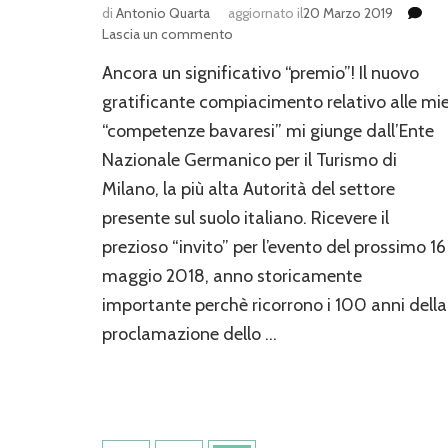
di
Antonio Quarta
aggiornato il
20 Marzo 2019
su
Lascia un commento
Evento
Ancora un significativo “premio”! Il nuovo
Ente
Nazionale
gratificante compiacimento relativo alle mi
Germanico
“competenze bavaresi” mi giunge dall’Ente
per
Nazionale Germanico per il Turismo di
il
Turismo
Milano, la più alta Autorità del settore
presente sul suolo italiano. Ricevere il
prezioso “invito” per l’evento del prossimo 16
maggio 2018, anno storicamente
importante perchè ricorrono i 100 anni della
proclamazione dello …