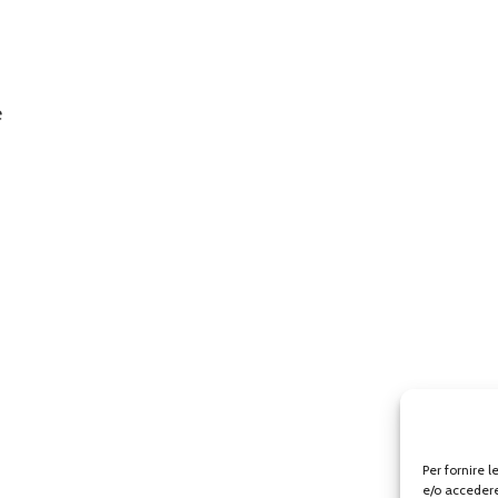
e
Per fornire 
e/o accedere