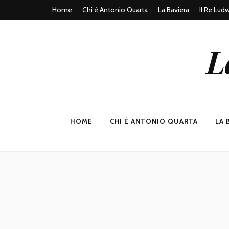
Home
Chi è Antonio Quarta
La Baviera
Il Re Lud
L
HOME
CHI È ANTONIO QUARTA
LA 