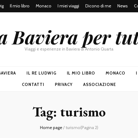
wig
Il mio libro
Monaco
I miei viaggi
Dicono di me
News
Co
a Baviera per tut
Viaggi e esperienze in Baviera di Antonio Quarta
BAVIERA
IL RE LUDWIG
IL MIO LIBRO
MONACO
CONTATTI
PRIVACY
ASSOCIAZIONE
Tag:
turismo
Home page
/
turismo
(Pagina 2)